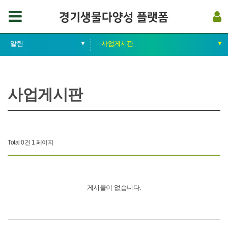
알림
▼
사업게시판
▼
ABOUT
공지사항
사업게시판
경기도 생물다양성
사업게시판
생태우수지역
생태계보전 / 복원
Total 0건
1 페이지
생태계서비스
생태네트워크
게시물이 없습니다.
알림