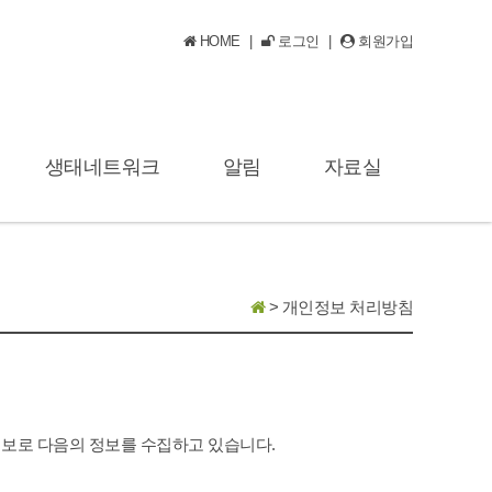
HOME
|
로그인
|
회원가입
생태네트워크
알림
자료실
평가
민관 네트워크
공지사항
사업자료
제
생물다양성 국제협력
사업게시판
>
개인정보 처리방침
남-북 생태환경협력
보로 다음의 정보를 수집하고 있습니다.